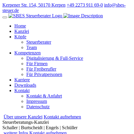
Kerpener Str. 154, 50170 Kerpen
+49 2273 911 69-0
info@sbes-
steuer.de
Home
Kanzlei
Köpfe
Steuerberater
Team
Kompetenzen
Digitalisierung & Full-Service
Für Firmen
Für Freiberufler
Für Privatpersonen
Karriere
Downloads
Kontakt
Kontakt & Anfahrt
Impressum
Datenschutz
Über
unsere Kanzlei
Kontakt
aufnehmen
Steuerberatungs-Kanzlei
Schaller | Burtscheidt | Engels | Schüller
weitere
Infos
Kontakt
aufnehmen